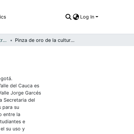
ics
Log In
APFFVC - General - Patrimonial
Pinza de oro de la cultura Calima
ogotá.
Valle del Cauca es
Valle Jorge Garcés
a Secretaria del
s para su
 entre la
tudiantes e
 el su uso y