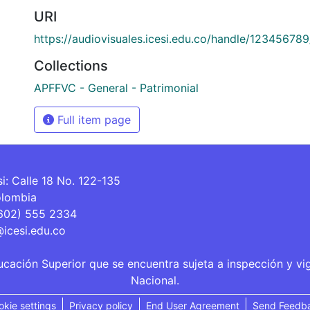
URI
https://audiovisuales.icesi.edu.co/handle/12345678
Collections
APFFVC - General - Patrimonial
Full item page
si: Calle 18 No. 122-135
olombia
(602) 555 2334
@icesi.edu.co
ucación Superior que se encuentra sujeta a inspección y vi
Nacional.
okie settings
Privacy policy
End User Agreement
Send Feedb