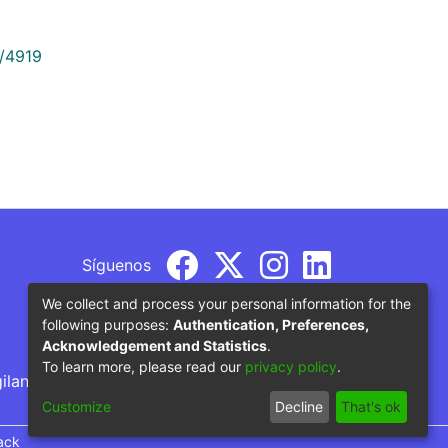
9/4919
Síguenos
We collect and process your personal information for the
following purposes:
Authentication, Preferences,
Acknowledgement and Statistics
.
To learn more, please read our
privacy policy
.
gilancia por parte del Ministerio de Educación
Customize
Decline
That's ok
ack