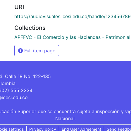
URI
https://audiovisuales.icesi.edu.co/handle/12345678
Collections
APFFVC - El Comercio y las Haciendas - Patrimonial
Full item page
si: Calle 18 No. 122-135
olombia
(602) 555 2334
@icesi.edu.co
ucación Superior que se encuentra sujeta a inspección y vi
Nacional.
okie settings
Privacy policy
End User Agreement
Send Feedb