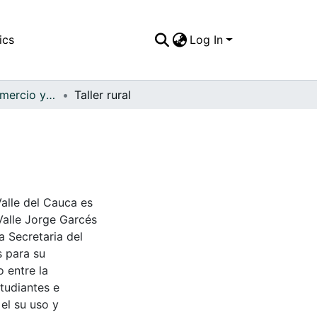
ics
Log In
APFFVC - El Comercio y las Haciendas - Patrimonial
Taller rural
Valle del Cauca es
Valle Jorge Garcés
a Secretaria del
s para su
 entre la
tudiantes e
 el su uso y