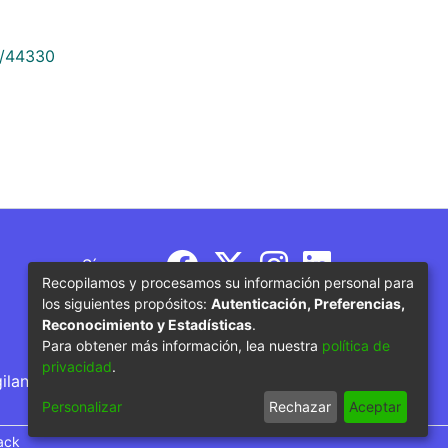
9/44330
Síguenos
Recopilamos y procesamos su información personal para
los siguientes propósitos:
Autenticación, Preferencias,
Reconocimiento y Estadísticas
.
Para obtener más información, lea nuestra
política de
privacidad
.
gilancia por parte del Ministerio de Educación
Personalizar
Rechazar
Aceptar
ack