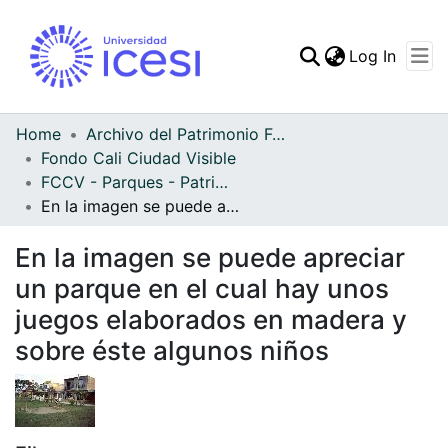
(curren
Log In
Communities & Collec
All of DSpace
Home
Archivo del Patrimonio Fotográfico y Fílmico del Valle del Cauca
Fondo Cali Ciudad Visible
Statistics
FCCV - Parques - Patrimonial
En la imagen se puede apreciar un parque en el cual hay unos juegos elaborados en madera y sobre éste algunos niños
En la imagen se puede apreciar
un parque en el cual hay unos
juegos elaborados en madera y
sobre éste algunos niños