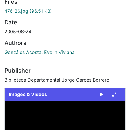
Files
476-26.jpg
(96.51 KB)
Date
2005-06-24
Authors
Gonzáles Acosta, Evelin Viviana
Publisher
Biblioteca Departamental Jorge Garces Borrero
Images & Videos
Slide 1 of 1