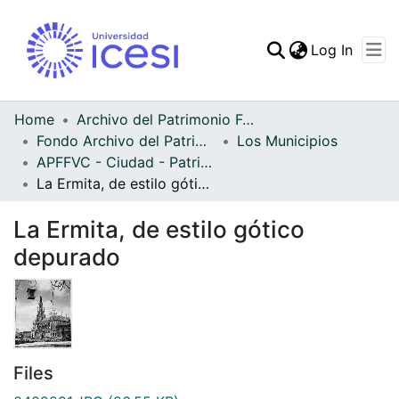
(curren
Log In
Communities & Collec
All of DSpace
Home
Archivo del Patrimonio Fotográfico y Fílmico del Valle del Cauca
Fondo Archivo del Patrimonio Fotográfico y Fílmico del Valle del Cauca
Los Municipios
Statistics
APFFVC - Ciudad - Patrimonial
La Ermita, de estilo gótico depurado
La Ermita, de estilo gótico
depurado
Files