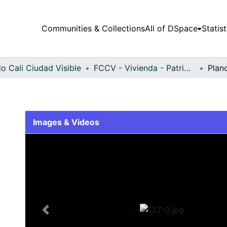
Communities & Collections
All of DSpace
Statist
o Cali Ciudad Visible
FCCV - Vivienda - Patrimonial
Plan
Images & Videos
Slide 1 of 1
Previous