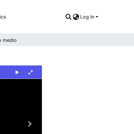
ics
Log In
o medio
Next