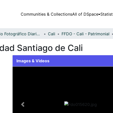
Communities & Collections
All of DSpace
Statist
Fondo Fotográfico Diario Occidente
Cali
FFDO - Cali - Patrimonial
dad Santiago de Cali
Images & Videos
Slide 1 of 2
Previous