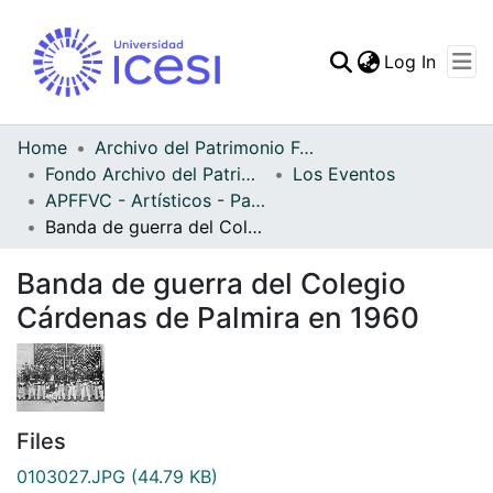
(curren
Log In
Communities & Collec
All of DSpace
Home
Archivo del Patrimonio Fotográfico y Fílmico del Valle del Cauca
Fondo Archivo del Patrimonio Fotográfico y Fílmico del Valle del Cauca
Los Eventos
Statistics
APFFVC - Artísticos - Patrimonial
Banda de guerra del Colegio Cárdenas de Palmira en 1960
Banda de guerra del Colegio
Cárdenas de Palmira en 1960
Files
0103027.JPG
(44.79 KB)