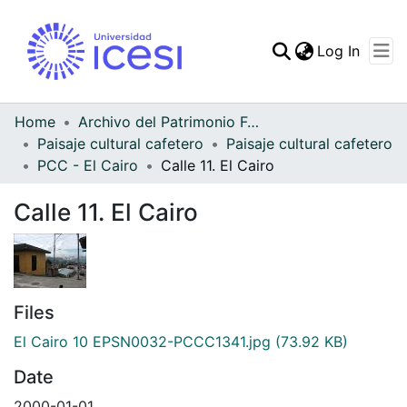
(curren
Log In
Communities & Collec
All of DSpace
Home
Archivo del Patrimonio Fotográfico y Fílmico del Valle del Cauca
Paisaje cultural cafetero
Paisaje cultural cafetero
Statistics
PCC - El Cairo
Calle 11. El Cairo
Calle 11. El Cairo
Files
El Cairo 10 EPSN0032-PCCC1341.jpg
(73.92 KB)
Date
2000-01-01