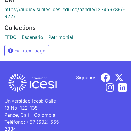
https://audiovisuales.icesi.edu.co/handle/123456789/6
9227
Collections
FFDO - Escenario - Patrimonial
Full item page
Síguenos
Universidad Icesi: Calle
18 No. 122-135
Pance, Cali - Colombia
Teléfono: +57 (602) 555
2334