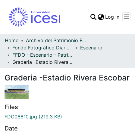
(curren
Log In
Communities & Collec
All of DSpace
Home
Archivo del Patrimonio Fotográfico y Fílmico del Valle del Cauca
Fondo Fotográfico Diario Occidente
Escenario
Statistics
FFDO - Escenario - Patrimonial
Graderia -Estadio Rivera Escobar
Graderia -Estadio Rivera Escobar
Files
FDO06810.jpg
(219.3 KB)
Date