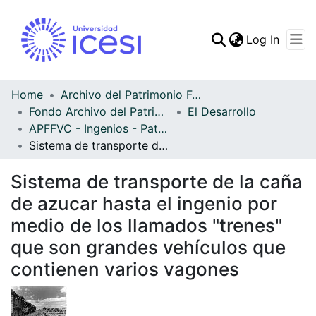
(curren
Log In
Communities & Collec
All of DSpace
Home
Archivo del Patrimonio Fotográfico y Fílmico del Valle del Cauca
Fondo Archivo del Patrimonio Fotográfico y Fílmico del Valle del Cauca
El Desarrollo
Statistics
APFFVC - Ingenios - Patrimonial
Sistema de transporte de la caña de azucar hasta el ingenio por medio de los llamados "trenes" que son grandes vehículos que contienen varios vagones
Sistema de transporte de la caña
de azucar hasta el ingenio por
medio de los llamados "trenes"
que son grandes vehículos que
contienen varios vagones