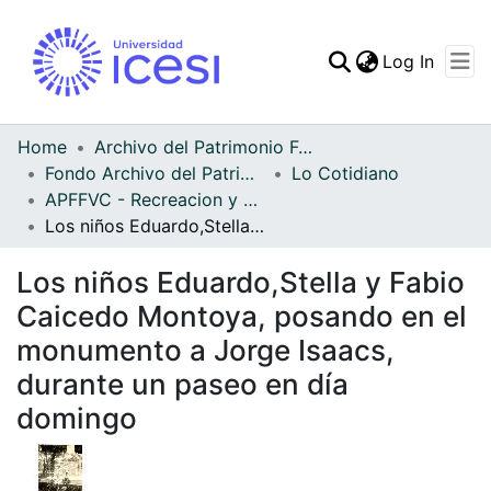
(curren
Log In
Communities & Collec
All of DSpace
Home
Archivo del Patrimonio Fotográfico y Fílmico del Valle del Cauca
Fondo Archivo del Patrimonio Fotográfico y Fílmico del Valle del Cauca
Lo Cotidiano
Statistics
APFFVC - Recreacion y Paseo - Patrimonial
Los niños Eduardo,Stella y Fabio Caicedo Montoya, posando en el monumento a Jorge Isaacs, durante un paseo en día domingo
Los niños Eduardo,Stella y Fabio
Caicedo Montoya, posando en el
monumento a Jorge Isaacs,
durante un paseo en día
domingo