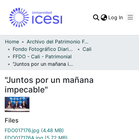
(curren
Log In
Communities & Collec
All of DSpace
Home
Archivo del Patrimonio Fotográfico y Fílmico del Valle del Cauca
Fondo Fotográfico Diario Occidente
Cali
Statistics
FFDO - Cali - Patrimonial
"Juntos por un mañana impecable"
"Juntos por un mañana
impecable"
Files
FDO017176.jpg
(4.48 MB)
FDO017176A.jpg
(5.72 MB)