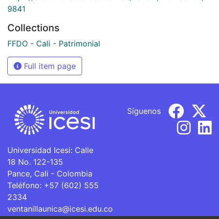
9841
Collections
FFDO - Cali - Patrimonial
Full item page
Síguenos
Universidad Icesi: Calle
18 No. 122-135
Pance, Cali - Colombia
Teléfono: +57 (602) 555
2334
ventanillaunica@icesi.edu.co