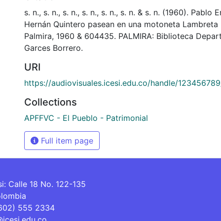
s. n., s. n., s. n., s. n., s. n., s. n. & s. n. (1960). Pablo
Hernán Quintero pasean en una motoneta Lambreta p
Palmira, 1960 & 604435. PALMIRA: Biblioteca Depar
Garces Borrero.
URI
https://audiovisuales.icesi.edu.co/handle/12345678
Collections
APFFVC - El Pueblo - Patrimonial
Full item page
si: Calle 18 No. 122-135
olombia
(602) 555 2334
@icesi.edu.co