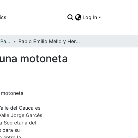
ics
Log In
APFFVC - El Pueblo - Patrimonial
Pablo Emilio Mello y Hernán Quintero pasean en una motoneta Lambreta por las calles de Palmira, 1960
 una motoneta
a motoneta
Valle del Cauca es
Valle Jorge Garcés
a Secretaria del
s para su
 entre la