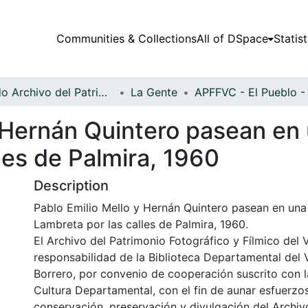
Communities & Collections
All of DSpace
Statist
Fondo Archivo del Patrimonio Fotográfico y Fílmico del Valle del Cauca
La Gente
y Hernán Quintero pasean en
les de Palmira, 1960
Description
Pablo Emilio Mello y Hernán Quintero pasean en un
Lambreta por las calles de Palmira, 1960.
El Archivo del Patrimonio Fotográfico y Fílmico del 
responsabilidad de la Biblioteca Departamental del 
Borrero, por convenio de cooperación suscrito con l
Cultura Departamental, con el fin de aunar esfuerzo
conservación, preservación y divulgación del Archivo