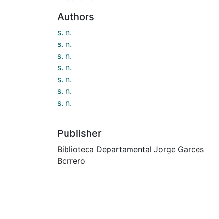
Authors
s. n.
s. n.
s. n.
s. n.
s. n.
s. n.
s. n.
Publisher
Biblioteca Departamental Jorge Garces
Borrero