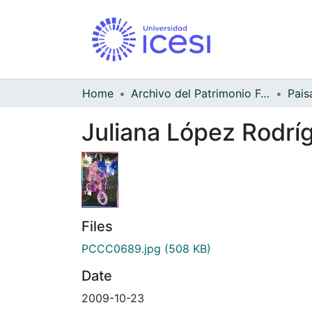
Home
Archivo del Patrimonio Fotográfico y Fílmico del Valle del Cauca
Pais
Juliana López Rodríg
Files
PCCC0689.jpg
(508 KB)
Date
2009-10-23