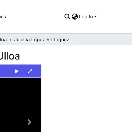
ics
Log In
loa
Juliana López Rodríguez en el parque principal. Ulloa
Ulloa
Next