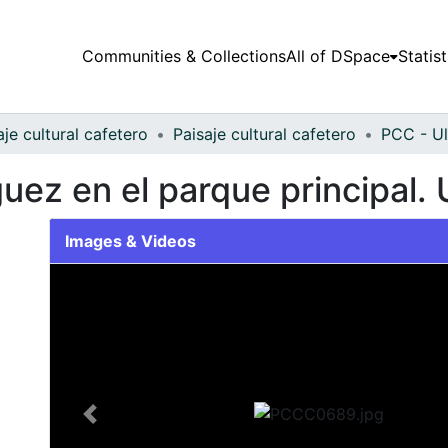
Communities & Collections
All of DSpace
Statist
aje cultural cafetero
Paisaje cultural cafetero
PCC - Ul
uez en el parque principal. 
Images & Videos
Slide 1 of 1
Previous