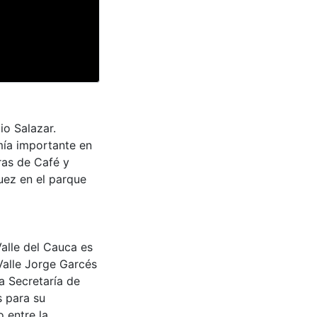
io Salazar.
mía importante en
oras de Café y
uez en el parque
Valle del Cauca es
Valle Jorge Garcés
a Secretaría de
s para su
 entre la