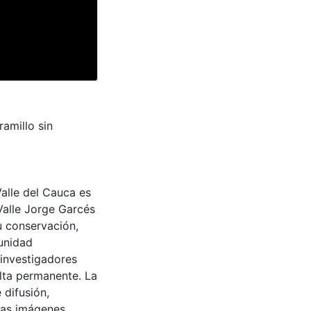
amillo sin
Valle del Cauca es
Valle Jorge Garcés
u conservación,
munidad
 investigadores
ulta permanente. La
 difusión,
 las imágenes.