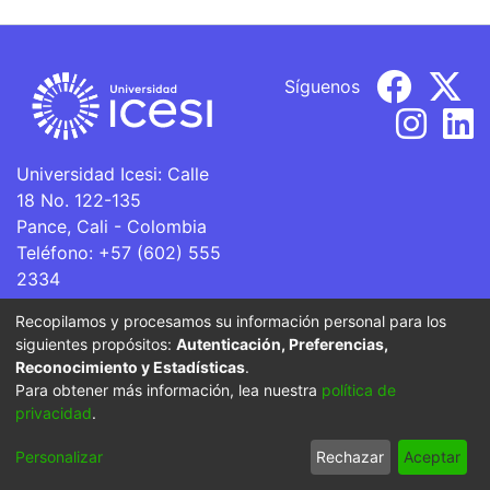
Síguenos
Universidad Icesi: Calle
18 No. 122-135
Pance, Cali - Colombia
Teléfono: +57 (602) 555
2334
ventanillaunica@icesi.edu.co
Recopilamos y procesamos su información personal para los
siguientes propósitos:
Autenticación, Preferencias,
La Universidad Icesi es una Institución de Educación
Reconocimiento y Estadísticas
.
Superior que se encuentra sujeta a inspección y vigilancia
Para obtener más información, lea nuestra
política de
por parte del Ministerio de Educación Nacional.
privacidad
.
Cookie
Privacy
End User
Send
Personalizar
Rechazar
Aceptar
settings
policy
Agreement
Feedback