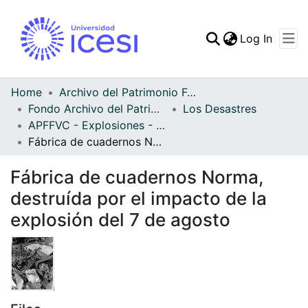
(curren
Log In
Communities & Collec
All of DSpace
Home
Archivo del Patrimonio Fotográfico y Fílmico del Valle del Cauca
Fondo Archivo del Patrimonio Fotográfico y Fílmico del Valle del Cauca
Los Desastres
Statistics
APFFVC - Explosiones - Patrimonial
Fábrica de cuadernos Norma, destruída por el impacto de la explosión del 7 de agosto
Fábrica de cuadernos Norma,
destruída por el impacto de la
explosión del 7 de agosto