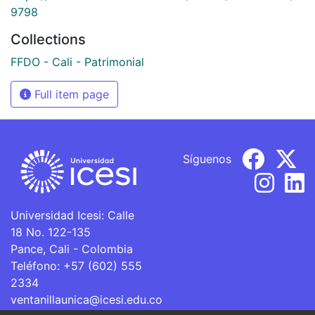
9798
Collections
FFDO - Cali - Patrimonial
Full item page
Síguenos
Universidad Icesi: Calle
18 No. 122-135
Pance, Cali - Colombia
Teléfono: +57 (602) 555
2334
ventanillaunica@icesi.edu.co