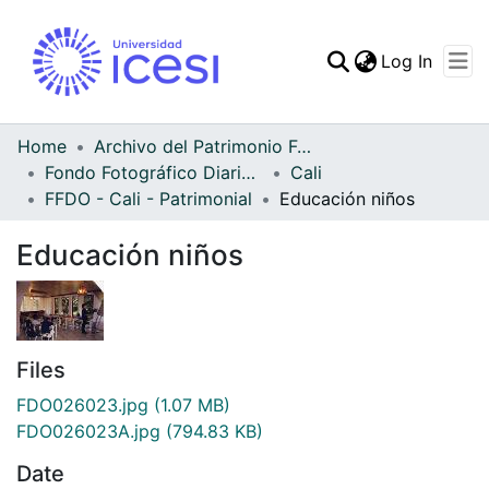
(curren
Log In
Communities & Collec
All of DSpace
Home
Archivo del Patrimonio Fotográfico y Fílmico del Valle del Cauca
Fondo Fotográfico Diario Occidente
Cali
Statistics
FFDO - Cali - Patrimonial
Educación niños
Educación niños
Files
FDO026023.jpg
(1.07 MB)
FDO026023A.jpg
(794.83 KB)
Date