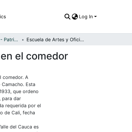
ics
Log In
APFFVC - Oficios - Patrimonial
Escuela de Artes y Oficios, estudiantes internos en el comedor
s en el comedor
el comedor. A
sé Camacho. Esta
 1933, que ordeno
, para dar
a requerida por el
o de Cali, fecha
Valle del Cauca es