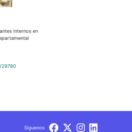
iantes internos en
Departamental
9/29780
Síguenos