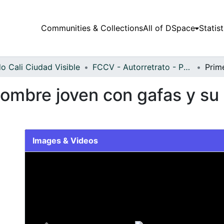
Communities & Collections
All of DSpace
Statist
o Cali Ciudad Visible
FCCV - Autorretrato - Patrimonial
ombre joven con gafas y su 
Images & Videos
Slide 1 of 1