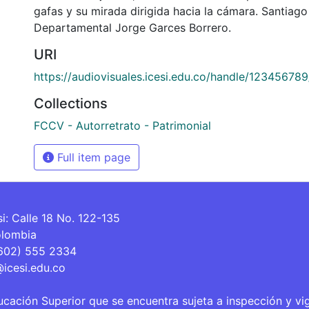
gafas y su mirada dirigida hacia la cámara. Santiago 
Departamental Jorge Garces Borrero.
URI
https://audiovisuales.icesi.edu.co/handle/12345678
Collections
FCCV - Autorretrato - Patrimonial
Full item page
si: Calle 18 No. 122-135
olombia
(602) 555 2334
@icesi.edu.co
ucación Superior que se encuentra sujeta a inspección y vi