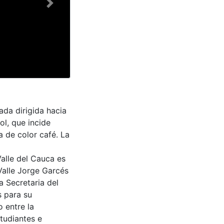
Next
da dirigida hacia
sol, que incide
a de color café. La
Valle del Cauca es
Valle Jorge Garcés
a Secretaria del
s para su
 entre la
tudiantes e