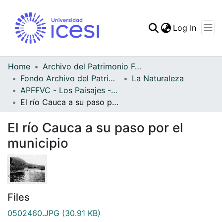
(curren
Log In
Communities & Collec
All of DSpace
Home
Archivo del Patrimonio Fotográfico y Fílmico del Valle del Cauca
Fondo Archivo del Patrimonio Fotográfico y Fílmico del Valle del Cauca
La Naturaleza
Statistics
APFFVC - Los Paisajes - Patrimonial
El río Cauca a su paso por el municipio
El río Cauca a su paso por el
municipio
Files
0502460.JPG
(30.91 KB)