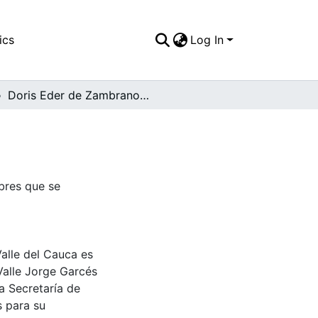
ics
Log In
Doris Eder de Zambrano gobernadora
bres que se
Valle del Cauca es
Valle Jorge Garcés
a Secretaría de
s para su