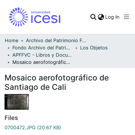
(curren
Log In
Communities & Collec
All of DSpace
Home
Archivo del Patrimonio Fotográfico y Fílmico del Valle del Cauca
Fondo Archivo del Patrimonio Fotográfico y Fílmico del Valle del Cauca
Los Objetos
Statistics
APFFVC - Libros y Documentos - Patrimonial
Mosaico aerofotográfico de Santiago de Cali
Mosaico aerofotográfico de
Santiago de Cali
Files
0700472.JPG
(20.67 KB)