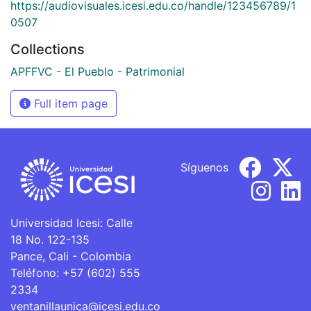
https://audiovisuales.icesi.edu.co/handle/123456789/1
0507
Collections
APFFVC - El Pueblo - Patrimonial
Full item page
Síguenos
Universidad Icesi: Calle
18 No. 122-135
Pance, Cali - Colombia
Teléfono: +57 (602) 555
2334
ventanillaunica@icesi.edu.co