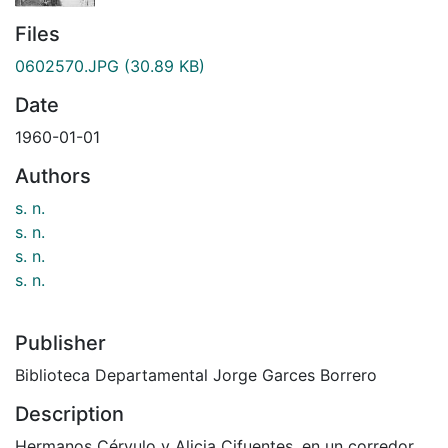
Files
0602570.JPG
(30.89 KB)
Date
1960-01-01
Authors
s. n.
s. n.
s. n.
s. n.
Publisher
Biblioteca Departamental Jorge Garces Borrero
Description
Hermanos Cérvulo y Alicia Cifuentes, en un corredor