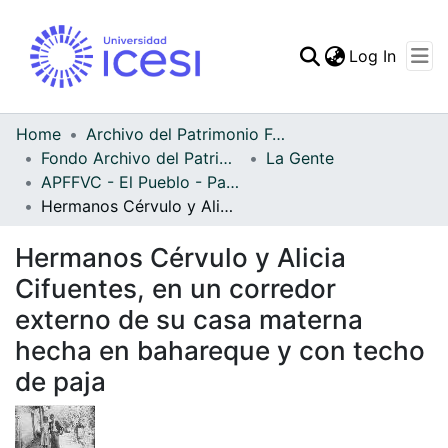
(curren
Log In
Communities & Collec
All of DSpace
Home
Archivo del Patrimonio Fotográfico y Fílmico del Valle del Cauca
Fondo Archivo del Patrimonio Fotográfico y Fílmico del Valle del Cauca
La Gente
Statistics
APFFVC - El Pueblo - Patrimonial
Hermanos Cérvulo y Alicia Cifuentes, en un corredor externo de su casa materna hecha en bahareque y con techo de paja
Hermanos Cérvulo y Alicia
Cifuentes, en un corredor
externo de su casa materna
hecha en bahareque y con techo
de paja