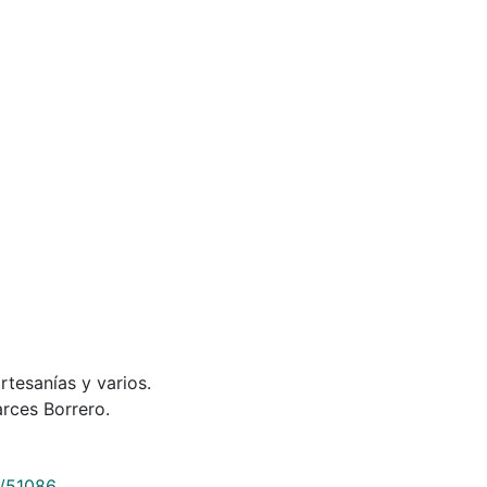
rtesanías y varios.
rces Borrero.
9/51086