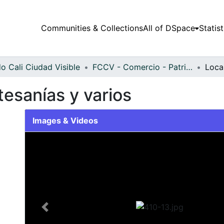
Communities & Collections
All of DSpace
Statist
o Cali Ciudad Visible
FCCV - Comercio - Patrimonial
tesanías y varios
Images & Videos
Slide 1 of 1
Previous