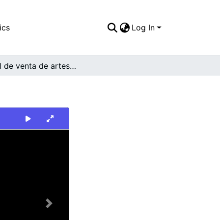
ics
Log In
Local de venta de artesanías y varios
Next