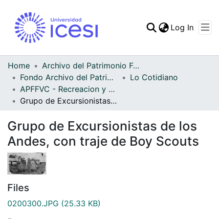
(curren
Log In
Communities & Collec
All of DSpace
Home
Archivo del Patrimonio Fotográfico y Fílmico del Valle del Cauca
Fondo Archivo del Patrimonio Fotográfico y Fílmico del Valle del Cauca
Lo Cotidiano
Statistics
APFFVC - Recreacion y Paseo - Patrimonial
Grupo de Excursionistas de los Andes, con traje de Boy Scouts
Grupo de Excursionistas de los
Andes, con traje de Boy Scouts
Files
0200300.JPG
(25.33 KB)