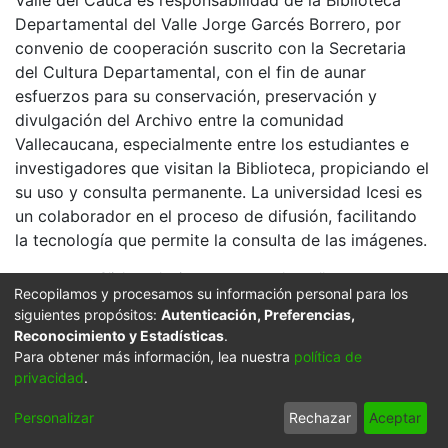
Valle del Cauca es responsabilidad de la Biblioteca
Departamental del Valle Jorge Garcés Borrero, por
convenio de cooperación suscrito con la Secretaria
del Cultura Departamental, con el fin de aunar
esfuerzos para su conservación, preservación y
divulgación del Archivo entre la comunidad
Vallecaucana, especialmente entre los estudiantes e
investigadores que visitan la Biblioteca, propiciando el
su uso y consulta permanente. La universidad Icesi es
un colaborador en el proceso de difusión, facilitando
la tecnología que permite la consulta de las imágenes.
Click on the image to open the gallery.
Recopilamos y procesamos su información personal para los
Citation
siguientes propósitos:
Autenticación, Preferencias,
Reconocimiento y Estadísticas
.
GERMAN PARRA (1999). Hermoso atardecer en el sitio
Para obtener más información, lea nuestra
política de
de La Barra, en las playas de Ladrilleros & 701039.
privacidad
.
BUENAVENTURA: Biblioteca Departamental Jorge
Garces Borrero.
Personalizar
Rechazar
Aceptar