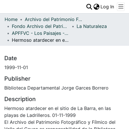
(curren
Log In
Communities & Collections
Home
Archivo del Patrimonio Fotográfico y Fílmico del Valle del Cauca
All of DSpace
Fondo Archivo del Patrimonio Fotográfico y Fílmico del Valle del Cauca
La Naturaleza
APFFVC - Los Paisajes - Patrimonial
Statistics
Hermoso atardecer en el sitio de La Barra, en las playas de Ladrilleros
Date
1999-11-01
Publisher
Biblioteca Departamental Jorge Garces Borrero
Description
Hermoso atardecer en el sitio de La Barra, en las
playas de Ladrilleros. 01-11-1999
El Archivo del Patrimonio Fotográfico y Fílmico del