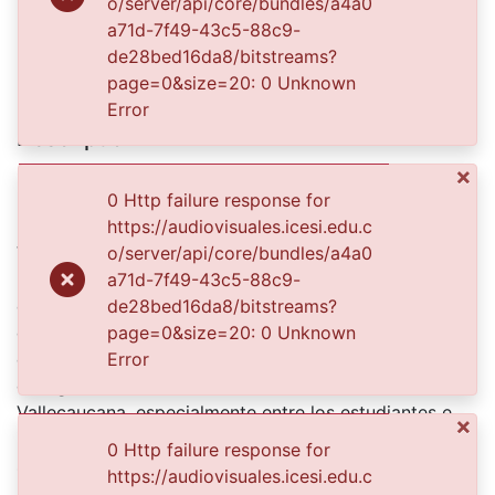
o/server/api/core/bundles/a4a0
a71d-7f49-43c5-88c9-
de28bed16da8/bitstreams?
Publisher
page=0&size=20: 0 Unknown
Biblioteca Departamental Jorge Garces Borrero
Error
Description
×
Ocarina. Cultura Nariño. Museo Arqueológico La
Merced.santiago de Cali.1990.
0 Http failure response for
El Archivo del Patrimonio Fotográfico y Fílmico del
https://audiovisuales.icesi.edu.c
Valle del Cauca es responsabilidad de la Biblioteca
o/server/api/core/bundles/a4a0
Departamental del Valle Jorge Garcés Borrero, por
a71d-7f49-43c5-88c9-
convenio de cooperación suscrito con la Secretaria
de28bed16da8/bitstreams?
del Cultura Departamental, con el fin de aunar
page=0&size=20: 0 Unknown
esfuerzos para su conservación, preservación y
Error
divulgación del Archivo entre la comunidad
Vallecaucana, especialmente entre los estudiantes e
×
investigadores que visitan la Biblioteca, propiciando el
0 Http failure response for
su uso y consulta permanente. La universidad Icesi es
https://audiovisuales.icesi.edu.c
un colaborador en el proceso de difusión, facilitando