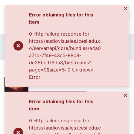
×
Error obtaining files for this
(curren
Log In
item
Communities & Collec
0 Http failure response for
All of DSpace
Home
Archivo del Patrimonio Fotográfico y Fílmico del Valle del Cauca
https://audiovisuales.icesi.edu.c
Fondo Archivo del Patrimonio Fotográfico y Fílmico del Valle del Cauca
Los Objetos
o/server/api/core/bundles/a4a0
Statistics
APFFVC - Objetos Arqueológico - Patrimonial
Ocarina
a71d-7f49-43c5-88c9-
de28bed16da8/bitstreams?
Ocarina
page=0&size=5: 0 Unknown
Error
×
Date
Error obtaining files for this
item
1990-01-01
0 Http failure response for
Authors
https://audiovisuales.icesi.edu.c
ANDRES MEJIA