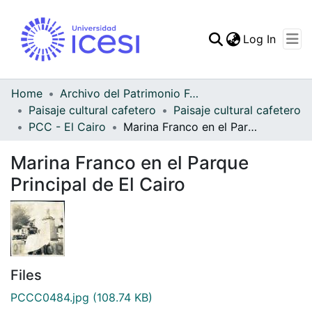
(curren
Log In
Communities & Collec
All of DSpace
Home
Archivo del Patrimonio Fotográfico y Fílmico del Valle del Cauca
Paisaje cultural cafetero
Paisaje cultural cafetero
Statistics
PCC - El Cairo
Marina Franco en el Parque Principal de El Cairo
Marina Franco en el Parque
Principal de El Cairo
Files
PCCC0484.jpg
(108.74 KB)