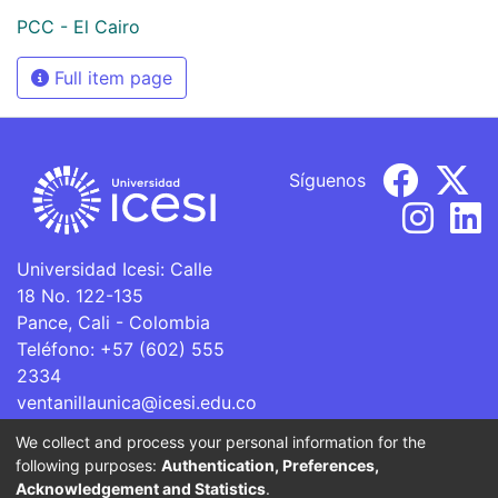
PCC - El Cairo
Full item page
Síguenos
Universidad Icesi: Calle
18 No. 122-135
Pance, Cali - Colombia
Teléfono: +57 (602) 555
2334
ventanillaunica@icesi.edu.co
We collect and process your personal information for the
La Universidad Icesi es una Institución de Educación
following purposes:
Authentication, Preferences,
Superior que se encuentra sujeta a inspección y vigilancia
Acknowledgement and Statistics
.