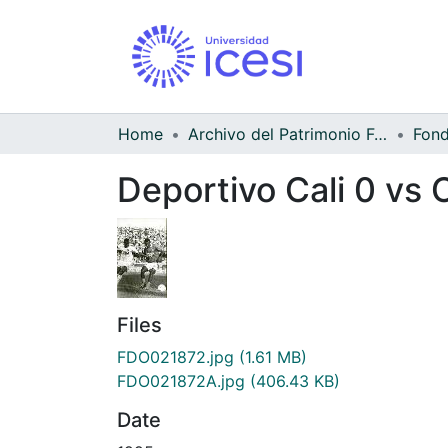
Home
Archivo del Patrimonio Fotográfico y Fílmico del Valle del Cauca
Deportivo Cali 0 vs 
Files
FDO021872.jpg
(1.61 MB)
FDO021872A.jpg
(406.43 KB)
Date