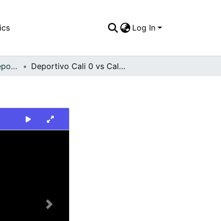
ics
Log In
FFDO - Rincón del Deportivo Cali - Patrimonial
Deportivo Cali 0 vs Caldas 0
Next