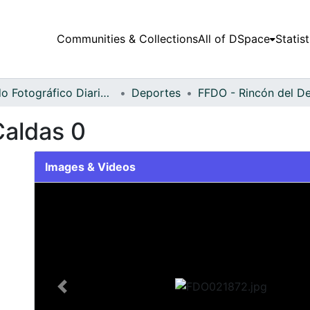
Communities & Collections
All of DSpace
Statist
Fondo Fotográfico Diario Occidente
Deportes
Caldas 0
Images & Videos
Slide 1 of 2
Previous