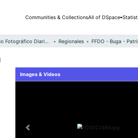
Communities & Collections
All of DSpace
Statist
Fondo Fotográfico Diario Occidente
Regionales
FFDO - Buga - Patr
a
Images & Videos
Slide 1 of 2
Previous