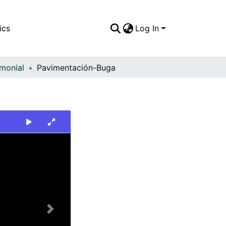
ics
Log In
imonial
Pavimentación-Buga
Next