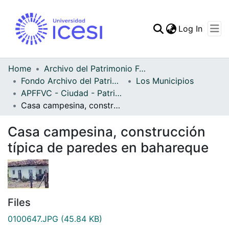
(curren
Log In
Communities & Collec
All of DSpace
Home
Archivo del Patrimonio Fotográfico y Fílmico del Valle del Cauca
Fondo Archivo del Patrimonio Fotográfico y Fílmico del Valle del Cauca
Los Municipios
Statistics
APFFVC - Ciudad - Patrimonial
Casa campesina, construcción típica de paredes en bahareque
Casa campesina, construcción
típica de paredes en bahareque
Files
0100647.JPG
(45.84 KB)