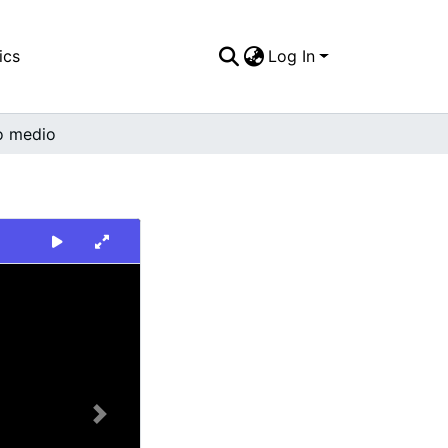
ics
Log In
o medio
Next