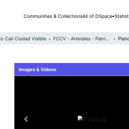
Communities & Collections
All of DSpace
Statist
o Cali Ciudad Visible
FCCV - Animales - Patrimonial
Plan
Images & Videos
Slide 1 of 1
Previous