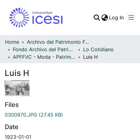
(curren
Log In
Communities & Collec
All of DSpace
Home
Archivo del Patrimonio Fotográfico y Fílmico del Valle del Cauca
Fondo Archivo del Patrimonio Fotográfico y Fílmico del Valle del Cauca
Lo Cotidiano
Statistics
APFFVC - Moda - Patrimonial
Luis H
Luis H
Files
0300970.JPG
(27.45 KB)
Date
1923-01-01