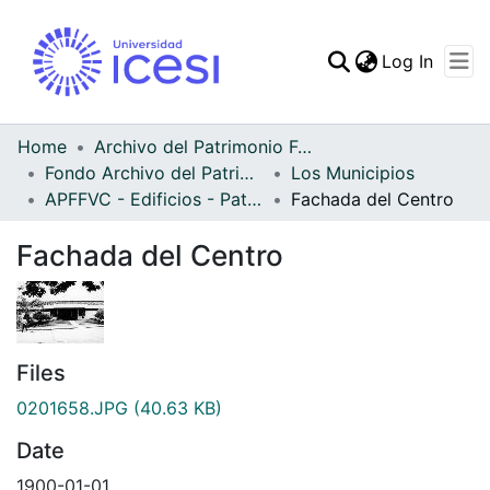
(curren
Log In
Communities & Collec
All of DSpace
Home
Archivo del Patrimonio Fotográfico y Fílmico del Valle del Cauca
Fondo Archivo del Patrimonio Fotográfico y Fílmico del Valle del Cauca
Los Municipios
Statistics
APFFVC - Edificios - Patrimonial
Fachada del Centro
Fachada del Centro
Files
0201658.JPG
(40.63 KB)
Date
1900-01-01