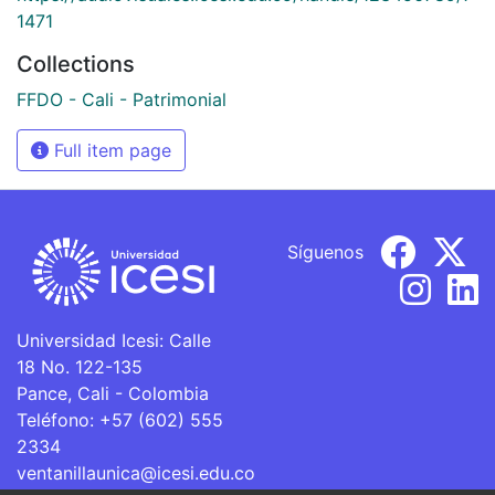
1471
Collections
FFDO - Cali - Patrimonial
Full item page
Síguenos
Universidad Icesi: Calle
18 No. 122-135
Pance, Cali - Colombia
Teléfono: +57 (602) 555
2334
ventanillaunica@icesi.edu.co