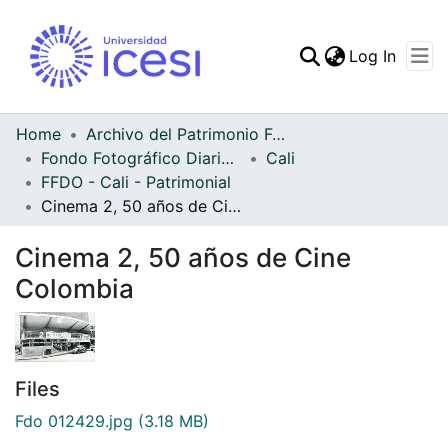
(curren
Log In
Communities & Collec
All of DSpace
Home
Archivo del Patrimonio Fotográfico y Fílmico del Valle del Cauca
Fondo Fotográfico Diario Occidente
Cali
Statistics
FFDO - Cali - Patrimonial
Cinema 2, 50 años de Cine Colombia
Cinema 2, 50 años de Cine
Colombia
Files
Fdo 012429.jpg
(3.18 MB)