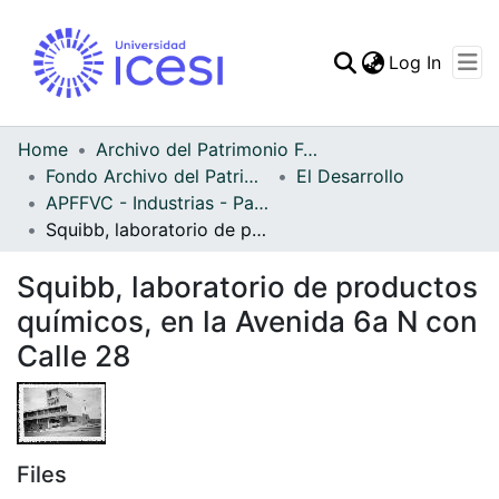
(curren
Log In
Communities & Collec
All of DSpace
Home
Archivo del Patrimonio Fotográfico y Fílmico del Valle del Cauca
Fondo Archivo del Patrimonio Fotográfico y Fílmico del Valle del Cauca
El Desarrollo
Statistics
APFFVC - Industrias - Patrimonial
Squibb, laboratorio de productos químicos, en la Avenida 6a N con Calle 28
Squibb, laboratorio de productos
químicos, en la Avenida 6a N con
Calle 28
Files