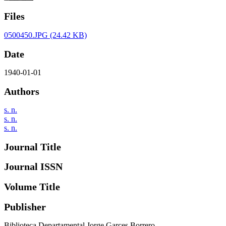
Files
0500450.JPG
(24.42 KB)
Date
1940-01-01
Authors
s. n.
s. n.
s. n.
Journal Title
Journal ISSN
Volume Title
Publisher
Biblioteca Departamental Jorge Garces Borrero