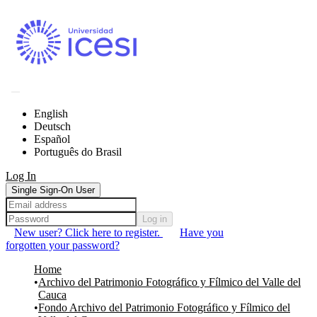
Communities & Collections
English
All of DSpace
Deutsch
Español
Statistics
Português do Brasil
Log In
Single Sign-On User
Log in
New user? Click here to register.
Have you
forgotten your password?
Home
Archivo del Patrimonio Fotográfico y Fílmico del Valle del
Cauca
Fondo Archivo del Patrimonio Fotográfico y Fílmico del