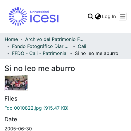
(curren
Log In
Communities & Collec
All of DSpace
Home
Archivo del Patrimonio Fotográfico y Fílmico del Valle del Cauca
Fondo Fotográfico Diario Occidente
Cali
Statistics
FFDO - Cali - Patrimonial
Si no leo me aburro
Si no leo me aburro
Files
Fdo 0010822.jpg
(915.47 KB)
Date
2005-06-30