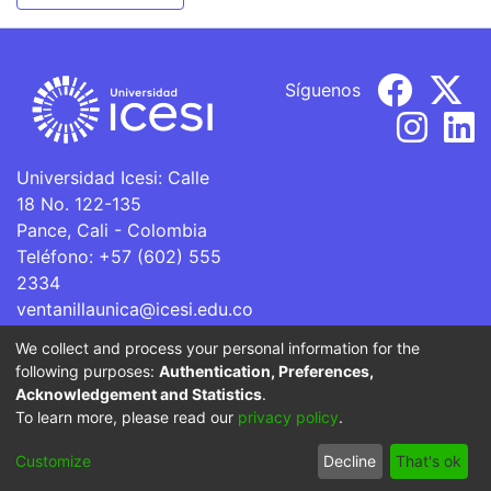
Síguenos
Universidad Icesi: Calle
18 No. 122-135
Pance, Cali - Colombia
Teléfono: +57 (602) 555
2334
ventanillaunica@icesi.edu.co
We collect and process your personal information for the
La Universidad Icesi es una Institución de Educación
following purposes:
Authentication, Preferences,
Superior que se encuentra sujeta a inspección y vigilancia
Acknowledgement and Statistics
.
por parte del Ministerio de Educación Nacional.
To learn more, please read our
privacy policy
.
Cookie
Privacy
End User
Send
Customize
Decline
That's ok
settings
policy
Agreement
Feedback