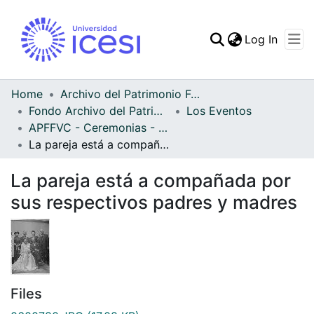
(curren
Log In
Communities & Collec
All of DSpace
Home
Archivo del Patrimonio Fotográfico y Fílmico del Valle del Cauca
Fondo Archivo del Patrimonio Fotográfico y Fílmico del Valle del Cauca
Los Eventos
Statistics
APFFVC - Ceremonias - Patrimonial
La pareja está a compañada por sus respectivos padres y madres
La pareja está a compañada por
sus respectivos padres y madres
Files