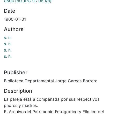
0600780.JPG
(17.08 KB)
Date
1900-01-01
Authors
s. n.
s. n.
s. n.
s. n.
Publisher
Biblioteca Departamental Jorge Garces Borrero
Description
La pareja está a compañada por sus respectivos
padres y madres.
El Archivo del Patrimonio Fotográfico y Fílmico del