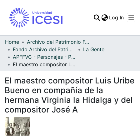
(curren
Log In
Communities & Collec
All of DSpace
Home
Archivo del Patrimonio Fotográfico y Fílmico del Valle del Cauca
Fondo Archivo del Patrimonio Fotográfico y Fílmico del Valle del Cauca
La Gente
Statistics
APFFVC - Personajes - Patrimonial
El maestro compositor Luis Uribe Bueno en compañía de la hermana Virginia la Hidalga y del compositor José A
El maestro compositor Luis Uribe
Bueno en compañía de la
hermana Virginia la Hidalga y del
compositor José A