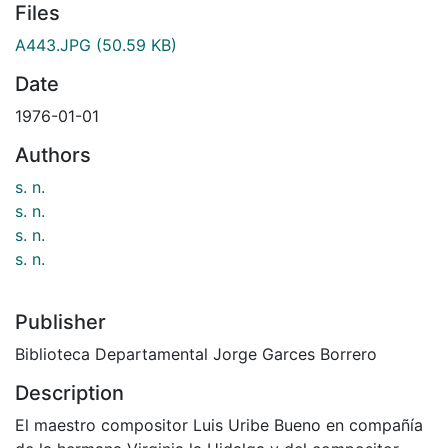
Files
A443.JPG
(50.59 KB)
Date
1976-01-01
Authors
s. n.
s. n.
s. n.
s. n.
Publisher
Biblioteca Departamental Jorge Garces Borrero
Description
El maestro compositor Luis Uribe Bueno en compañía