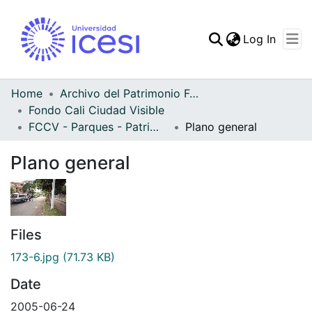
(curren
Log In
Communities & Collec
All of DSpace
Home
Archivo del Patrimonio Fotográfico y Fílmico del Valle del Cauca
Fondo Cali Ciudad Visible
Statistics
FCCV - Parques - Patrimonial
Plano general
Plano general
Files
173-6.jpg
(71.73 KB)
Date
2005-06-24