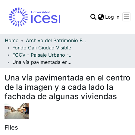
(curren
Log In
Communities & Collec
All of DSpace
Home
Archivo del Patrimonio Fotográfico y Fílmico del Valle del Cauca
Fondo Cali Ciudad Visible
Statistics
FCCV - Paisaje Urbano - Patrimonial
Una vía pavimentada en el centro de la imagen y a cada lado la fachada de algunas viviendas
Una vía pavimentada en el centro
de la imagen y a cada lado la
fachada de algunas viviendas
Files