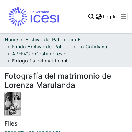
(curren
Log In
Communities & Collec
All of DSpace
Home
Archivo del Patrimonio Fotográfico y Fílmico del Valle del Cauca
Fondo Archivo del Patrimonio Fotográfico y Fílmico del Valle del Cauca
Lo Cotidiano
Statistics
APFFVC - Costumbres - Patrimonial
Fotografía del matrimonio de Lorenza Marulanda
Fotografía del matrimonio de
Lorenza Marulanda
Files