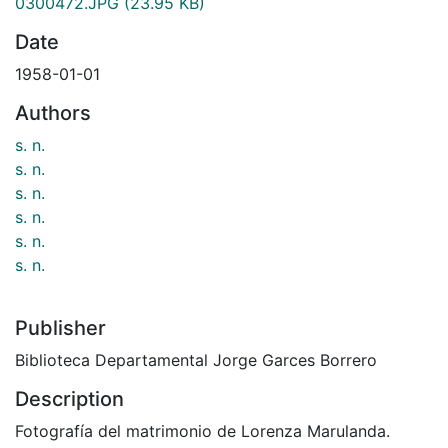
0300472.JPG
(23.95 KB)
Date
1958-01-01
Authors
s. n.
s. n.
s. n.
s. n.
s. n.
s. n.
Publisher
Biblioteca Departamental Jorge Garces Borrero
Description
Fotografía del matrimonio de Lorenza Marulanda.