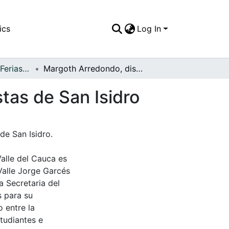
ics
Log In
APFFVC - Fiestas, Ferias y Carnavales - Patrimonial
Margoth Arredondo, dispuesta a celebrar las fiestas de San Isidro
tas de San Isidro
de San Isidro.
Valle del Cauca es
Valle Jorge Garcés
a Secretaria del
s para su
 entre la
tudiantes e