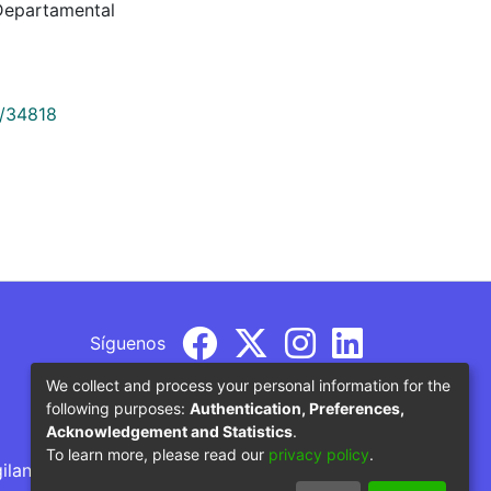
 Departamental
9/34818
Síguenos
We collect and process your personal information for the
following purposes:
Authentication, Preferences,
Acknowledgement and Statistics
.
To learn more, please read our
privacy policy
.
gilancia por parte del Ministerio de Educación