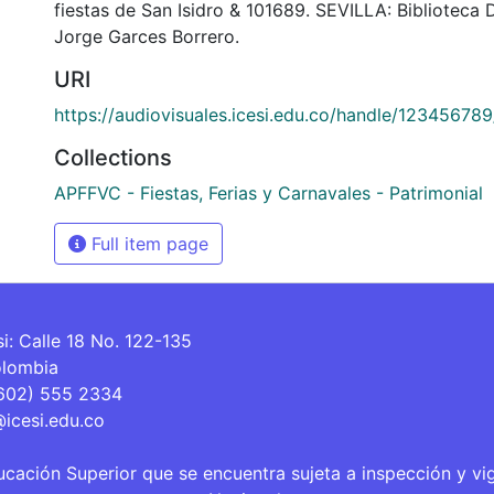
fiestas de San Isidro & 101689. SEVILLA: Biblioteca
Jorge Garces Borrero.
URI
https://audiovisuales.icesi.edu.co/handle/12345678
Collections
APFFVC - Fiestas, Ferias y Carnavales - Patrimonial
Full item page
si: Calle 18 No. 122-135
olombia
(602) 555 2334
@icesi.edu.co
ucación Superior que se encuentra sujeta a inspección y vi