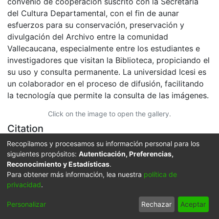
convenio de cooperación suscrito con la Secretaria
del Cultura Departamental, con el fin de aunar
esfuerzos para su conservación, preservación y
divulgación del Archivo entre la comunidad
Vallecaucana, especialmente entre los estudiantes e
investigadores que visitan la Biblioteca, propiciando el
su uso y consulta permanente. La universidad Icesi es
un colaborador en el proceso de difusión, facilitando
la tecnología que permite la consulta de las imágenes.
Click on the image to open the gallery.
Citation
Recopilamos y procesamos su información personal para los
s. n., s. n. & s. n. (1970). Anteriormente los táxis
siguientes propósitos:
Autenticación, Preferencias,
parqueaban en la plaza frente al Edificio Los Portales
Reconocimiento y Estadísticas
.
& 603297. BUGA: Biblioteca Departamental Jorge
Para obtener más información, lea nuestra
política de
Garces Borrero.
privacidad
.
URI
Personalizar
Rechazar
Aceptar
https://audiovisuales.icesi.edu.co/handle/123456789/3