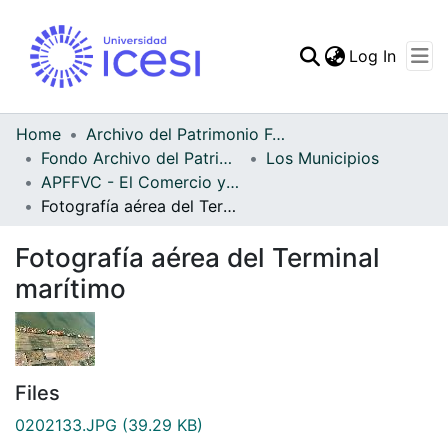
(curren
Log In
Communities & Collec
All of DSpace
Home
Archivo del Patrimonio Fotográfico y Fílmico del Valle del Cauca
Fondo Archivo del Patrimonio Fotográfico y Fílmico del Valle del Cauca
Los Municipios
Statistics
APFFVC - El Comercio y las Haciendas - Patrimonial
Fotografía aérea del Terminal marítimo
Fotografía aérea del Terminal
marítimo
Files
0202133.JPG
(39.29 KB)