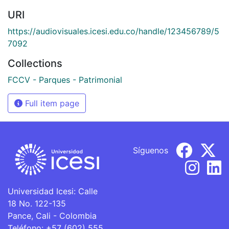
URI
https://audiovisuales.icesi.edu.co/handle/123456789/5
7092
Collections
FCCV - Parques - Patrimonial
Full item page
Síguenos
Universidad Icesi: Calle
18 No. 122-135
Pance, Cali - Colombia
Teléfono: +57 (602) 555