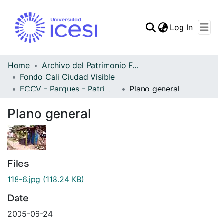
(curren
Log In
Communities & Collec
All of DSpace
Home
Archivo del Patrimonio Fotográfico y Fílmico del Valle del Cauca
Fondo Cali Ciudad Visible
Statistics
FCCV - Parques - Patrimonial
Plano general
Plano general
Files
118-6.jpg
(118.24 KB)
Date
2005-06-24