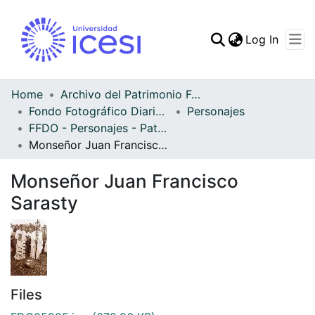
(curren
Log In
Communities & Collec
All of DSpace
Home
Archivo del Patrimonio Fotográfico y Fílmico del Valle del Cauca
Fondo Fotográfico Diario Occidente
Personajes
Statistics
FFDO - Personajes - Patrimonial
Monseñor Juan Francisco Sarasty
Monseñor Juan Francisco
Sarasty
Files