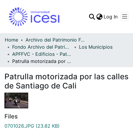
(curren
Log In
Communities & Collec
All of DSpace
Home
Archivo del Patrimonio Fotográfico y Fílmico del Valle del Cauca
Fondo Archivo del Patrimonio Fotográfico y Fílmico del Valle del Cauca
Los Municipios
Statistics
APFFVC - Edificios - Patrimonial
Patrulla motorizada por las calles de Santiago de Cali
Patrulla motorizada por las calles
de Santiago de Cali
Files
0701026.JPG
(23.82 KB)