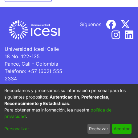
Síguenos
Universidad Icesi: Calle
18 No. 122-135
Pance, Cali - Colombia
Teléfono: +57 (602) 555
2334
ventanillaunica@icesi.edu.co
Recopilamos y procesamos su información personal para los
siguientes propósitos:
Autenticación, Preferencias,
La Universidad Icesi es una Institución de Educación
Reconocimiento y Estadísticas
.
Superior que se encuentra sujeta a inspección y vigilancia
Para obtener más información, lea nuestra
política de
por parte del Ministerio de Educación Nacional.
privacidad
.
Cookie
Privacy
End User
Send
Personalizar
Rechazar
Aceptar
settings
policy
Agreement
Feedback